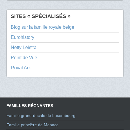
SITES « SPÉCIALISÉS »
Blog sur la famille royale belge
Eurohistory
Netty Leistra
Point de Vue
Royal Ark
FAMILLES RÉGNANTES
Famille grand-ducale de Luxembourg
Famille princière de Monaco