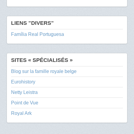
LIENS "DIVERS"
Família Real Portuguesa
SITES « SPÉCIALISÉS »
Blog sur la famille royale belge
Eurohistory
Netty Leistra
Point de Vue
Royal Ark