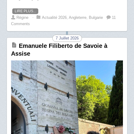
LIRE PLUS...
Régine
⋅
Actualité 2026
,
Angleterre
,
Bulgarie
11
Comments
7 Juillet 2026
Emanuele Filiberto de Savoie à
Assise