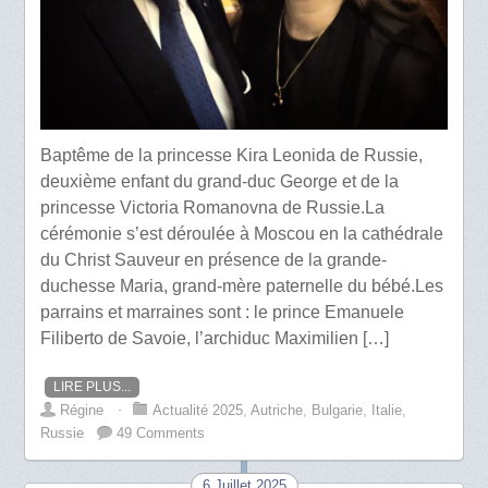
Baptême de la princesse Kira Leonida de Russie,
deuxième enfant du grand-duc George et de la
princesse Victoria Romanovna de Russie.La
cérémonie s’est déroulée à Moscou en la cathédrale
du Christ Sauveur en présence de la grande-
duchesse Maria, grand-mère paternelle du bébé.Les
parrains et marraines sont : le prince Emanuele
Filiberto de Savoie, l’archiduc Maximilien […]
LIRE PLUS...
Régine
⋅
Actualité 2025
,
Autriche
,
Bulgarie
,
Italie
,
Russie
49 Comments
6 Juillet 2025