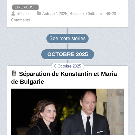
LIRE PLUS...
Régine
⋅
Actualité 2025
,
Bulgarie
,
Châteaux
20
Comments
See more
stories
OCTOBRE 2025
8 Octobre 2025
Séparation de Konstantin et Maria
de Bulgarie