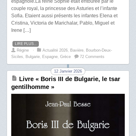
espagnole.La reine Sophie était entourée par le
couple royal, la princesse des Asturies et l’infante
Sofia. Etaient aussi présents les infantes Elena et
Cristina, Victoria de Marichalar, Pablo, Miguel et
Irene […]
LIRE PLUS...
Régine
⋅
Actualité 2026
,
Bavière
,
Bourbon-Deux-
Siciles
,
Bulgarie
,
Espagne
,
Grèce
72 Comments
12 Janvier 2026
Livre « Boris III de Bulgarie, le tsar
gentilhomme »