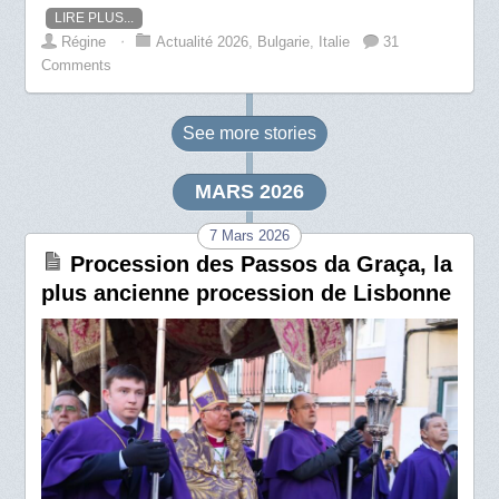
LIRE PLUS...
Régine
⋅
Actualité 2026
,
Bulgarie
,
Italie
31
Comments
See more
stories
MARS 2026
7 Mars 2026
Procession des Passos da Graça, la
plus ancienne procession de Lisbonne