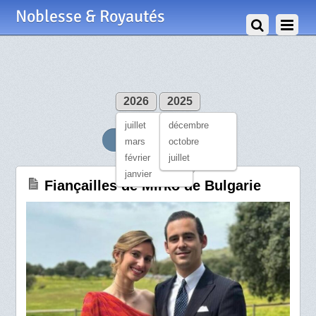
Noblesse & Royautés
2026
2025
juillet
décembre
JUILLET 2026
mars
octobre
février
juillet
29 Juillet 2026
janvier
Fiançailles de Mirko de Bulgarie