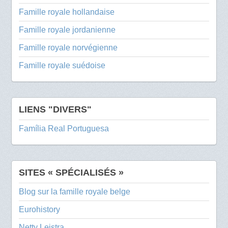
Famille royale hollandaise
Famille royale jordanienne
Famille royale norvégienne
Famille royale suédoise
LIENS "DIVERS"
Família Real Portuguesa
SITES « SPÉCIALISÉS »
Blog sur la famille royale belge
Eurohistory
Netty Leistra