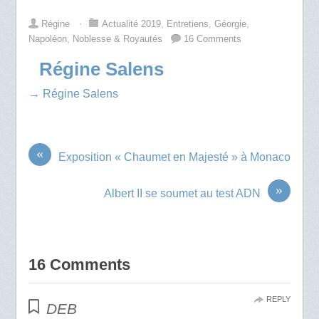
Régine
⋅
Actualité 2019
,
Entretiens
,
Géorgie
,
Napoléon
,
Noblesse & Royautés
16 Comments
Régine Salens
→ Régine Salens
«
Exposition « Chaumet en Majesté » à Monaco
»
Albert II se soumet au test ADN
16 Comments
REPLY
DEB