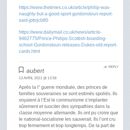
https://www.thetimes.co.uk/article/philip-was-
naughty-but-a-good-sport-gordonstoun-report-
said-jpbrjcb80
https://www.dailymail.co.uk/news/article-
9462775/Prince-Philips-Scottish-boarding-
school-Gordonstoun-releases-Dukes-old-report-
cards.html
REPLY
aubert
13 AVRIL 2021 @ 13:58
Après la I° guerre mondiale, des princes de
familles souveraines se sont estimés spoliés. Ils
voyaient à l’Est le communisme s’implanter
sûrement et susciter des sympathies dans la
classe moyenne allemande. Ils ont pu croire que
le national-socialisme les sauverait. Ils l’ont cru
trop fermement et trop longtemps. De la part de