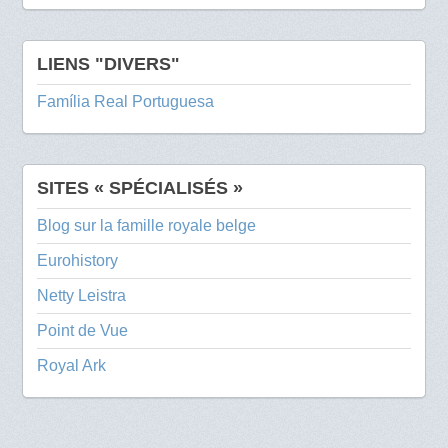
LIENS "DIVERS"
Família Real Portuguesa
SITES « SPÉCIALISÉS »
Blog sur la famille royale belge
Eurohistory
Netty Leistra
Point de Vue
Royal Ark