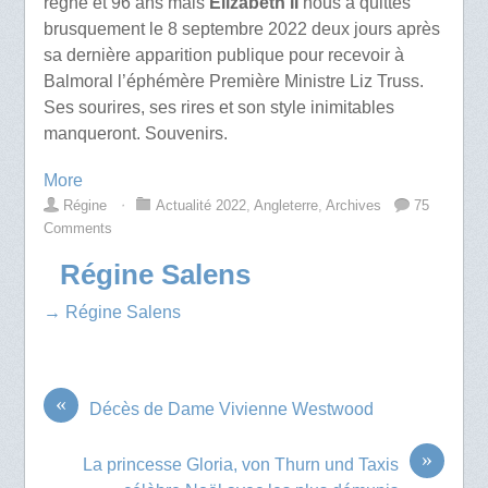
règne et 96 ans mais
Elizabeth II
nous a quittés
brusquement le 8 septembre 2022 deux jours après
sa dernière apparition publique pour recevoir à
Balmoral l’éphémère Première Ministre Liz Truss.
Ses sourires, ses rires et son style inimitables
manqueront. Souvenirs.
More
Régine
⋅
Actualité 2022
,
Angleterre
,
Archives
75
Comments
Régine Salens
→ Régine Salens
«
Décès de Dame Vivienne Westwood
»
La princesse Gloria, von Thurn und Taxis