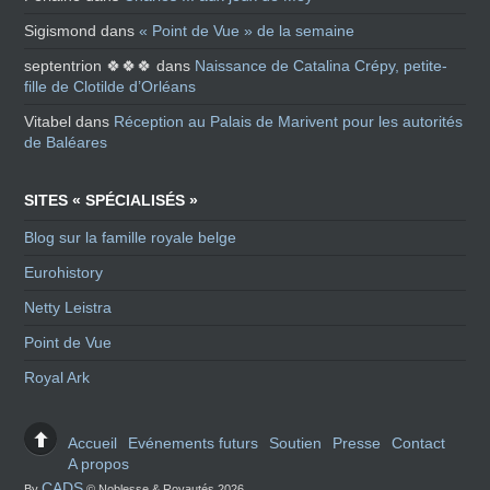
Sigismond
dans
« Point de Vue » de la semaine
septentrion 🍀🍀🍀
dans
Naissance de Catalina Crépy, petite-
fille de Clotilde d’Orléans
Vitabel
dans
Réception au Palais de Marivent pour les autorités
de Baléares
SITES « SPÉCIALISÉS »
Blog sur la famille royale belge
Eurohistory
Netty Leistra
Point de Vue
Royal Ark
Accueil
Evénements futurs
Soutien
Presse
Contact
A propos
CADS
By
© Noblesse & Royautés 2026