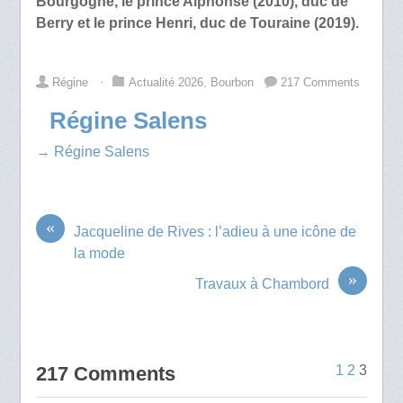
Bourgogne, le prince Alphonse (2010), duc de
Berry et le prince Henri, duc de Touraine (2019).
Régine
⋅
Actualité 2026
,
Bourbon
217 Comments
Régine Salens
→ Régine Salens
«
Jacqueline de Rives : l’adieu à une icône de
la mode
»
Travaux à Chambord
217 Comments
1
2
3