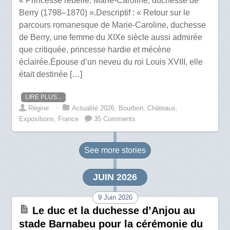
« Princesse rebelle. Marie-Caroline, duchesse de
Berry (1798–1870) ».Descriptif : « Retour sur le
parcours romanesque de Marie-Caroline, duchesse
de Berry, une femme du XIXe siècle aussi admirée
que critiquée, princesse hardie et mécène
éclairée.Épouse d’un neveu du roi Louis XVIII, elle
était destinée […]
LIRE PLUS...
Régine
⋅
Actualité 2026
,
Bourbon
,
Châteaux
,
Expositions
,
France
35 Comments
See more
stories
JUIN 2026
9 Juin 2026
Le duc et la duchesse d’Anjou au
stade Barnabeu pour la cérémonie du