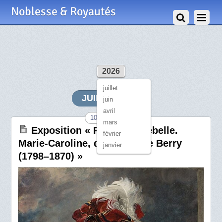
Noblesse & Royautés
2026
juillet
JUILLET 2026
juin
avril
10 Juillet 2026
mars
Exposition « Princesse rebelle.
février
Marie-Caroline, duchesse de Berry
janvier
(1798–1870) »