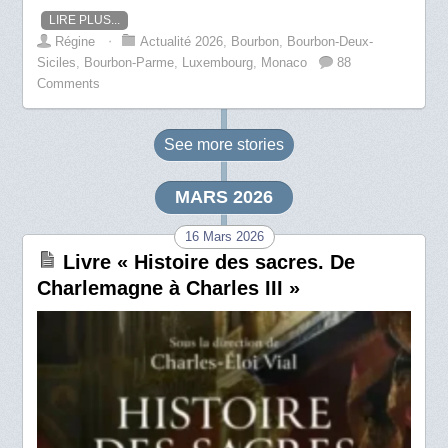
LIRE PLUS...
Régine
⋅
Actualité 2026
,
Bourbon
,
Bourbon-Deux-
Siciles
,
Bourbon-Parme
,
Luxembourg
,
Monaco
88
Comments
See more
stories
MARS 2026
16 Mars 2026
Livre « Histoire des sacres. De
Charlemagne à Charles III »