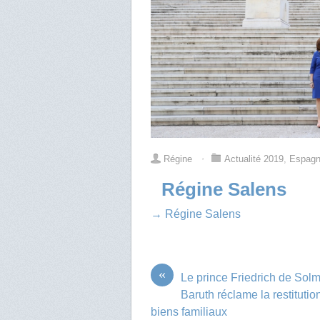
Régine
⋅
Actualité 2019
,
Espag
Régine Salens
→ Régine Salens
«
Le prince Friedrich de Sol
Baruth réclame la restitutio
biens familiaux