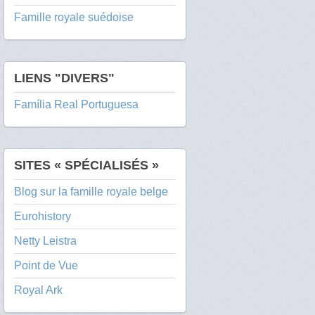
Famille royale suédoise
LIENS "DIVERS"
Família Real Portuguesa
SITES « SPÉCIALISÉS »
Blog sur la famille royale belge
Eurohistory
Netty Leistra
Point de Vue
Royal Ark