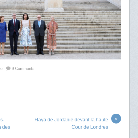
ne
9 Comments
»
ms-
Haya de Jordanie devant la haute
n des
Cour de Londres