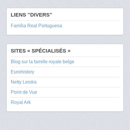
LIENS "DIVERS"
Família Real Portuguesa
SITES « SPÉCIALISÉS »
Blog sur la famille royale belge
Eurohistory
Netty Leistra
Point de Vue
Royal Ark