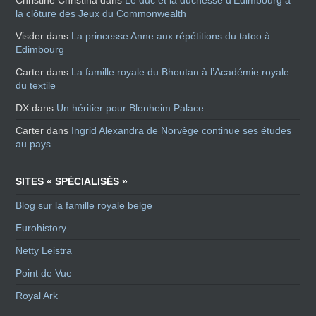
Christine Christina
dans
Le duc et la duchesse d’Edimbourg à
la clôture des Jeux du Commonwealth
Visder
dans
La princesse Anne aux répétitions du tatoo à
Edimbourg
Carter
dans
La famille royale du Bhoutan à l’Académie royale
du textile
DX
dans
Un héritier pour Blenheim Palace
Carter
dans
Ingrid Alexandra de Norvège continue ses études
au pays
SITES « SPÉCIALISÉS »
Blog sur la famille royale belge
Eurohistory
Netty Leistra
Point de Vue
Royal Ark