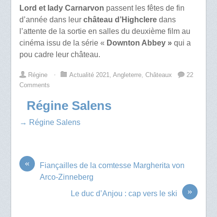
Lord et lady Carnarvon
passent les fêtes de fin
d’année dans leur
château d’Highclere
dans
l’attente de la sortie en salles du deuxième film au
cinéma issu de la série «
Downton Abbey »
qui a
pou cadre leur château.
Régine
⋅
Actualité 2021
,
Angleterre
,
Châteaux
22
Comments
Régine Salens
→ Régine Salens
«
Fiançailles de la comtesse Margherita von
Arco-Zinneberg
»
Le duc d’Anjou : cap vers le ski