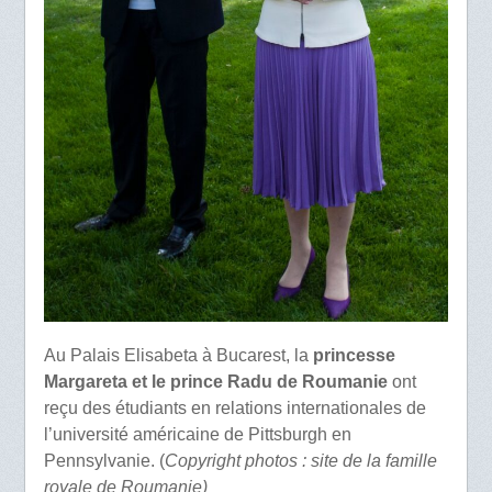
Au Palais Elisabeta à Bucarest, la
princesse
Margareta et le prince Radu de Roumanie
ont
reçu des étudiants en relations internationales de
l’université américaine de Pittsburgh en
Pennsylvanie. (
Copyright photos : site de la famille
royale de Roumanie)