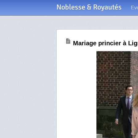
Noblesse & Royautés
Ev
Mariage princier à Lign