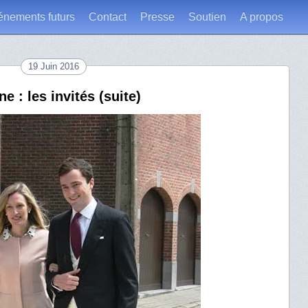
énements futurs
Contact
Presse
Soutien
A propos
19 Juin 2016
e : les invités (suite)