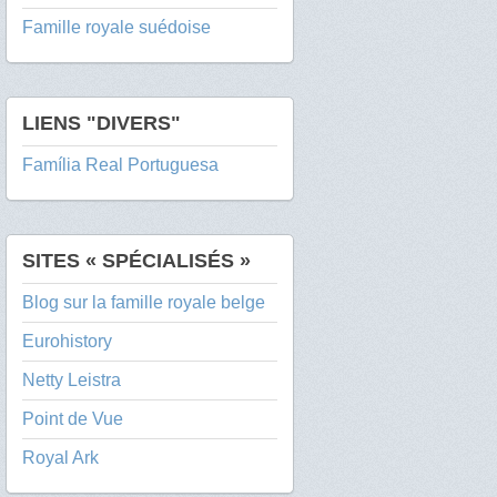
Famille royale suédoise
LIENS "DIVERS"
Família Real Portuguesa
SITES « SPÉCIALISÉS »
Blog sur la famille royale belge
Eurohistory
Netty Leistra
Point de Vue
Royal Ark