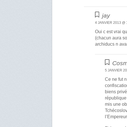
jay
4 JANVIER 2013 @ 
Oui c est vrai q
(chacun aura so
archiducs n avai
Cos
5 JANVIER 20
Ce ne fut n
confiscatio
biens priv
république
mis une obl
Tchécoslov
l’Empereur.