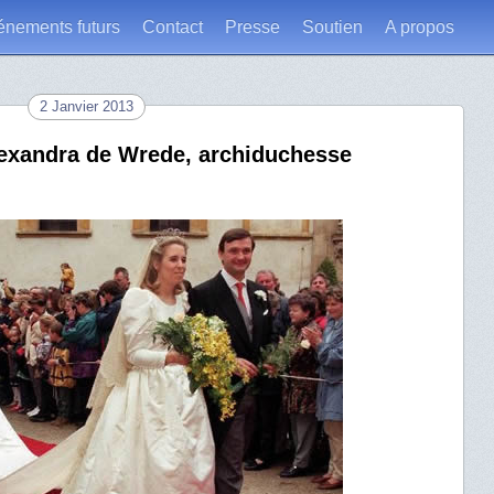
énements futurs
Contact
Presse
Soutien
A propos
2 Janvier 2013
lexandra de Wrede, archiduchesse