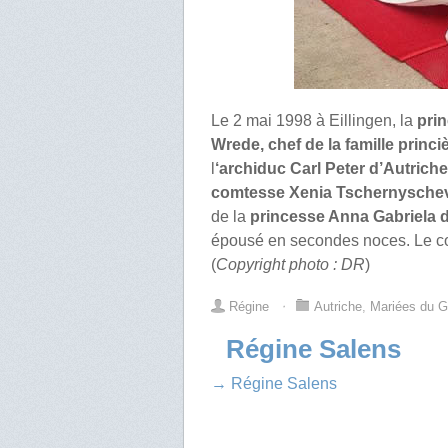
Le 2 mai 1998 à Eillingen, la
prin
Wrede, chef de la famille princ
l
‘archiduc Carl Peter d’Autriche
comtesse Xenia Tschernysch
de la
princesse Anna Gabriela 
épousé en secondes noces. Le co
(
Copyright photo : DR
)
Régine
⋅
Autriche
,
Mariées du G
Régine Salens
→ Régine Salens