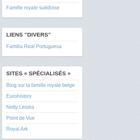
Famille royale suédoise
LIENS "DIVERS"
Família Real Portuguesa
SITES « SPÉCIALISÉS »
Blog sur la famille royale belge
Eurohistory
Netty Leistra
Point de Vue
Royal Ark