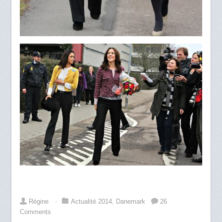
Régine
⋅
Actualité 2014
,
Danemark
26
Comments