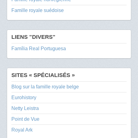
Famille royale suédoise
LIENS "DIVERS"
Família Real Portuguesa
SITES « SPÉCIALISÉS »
Blog sur la famille royale belge
Eurohistory
Netty Leistra
Point de Vue
Royal Ark