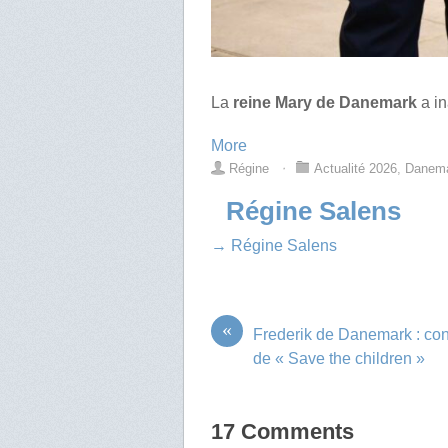
La
reine Mary de Danemark
a in
More
Régine
⋅
Actualité 2026
,
Danem
Régine Salens
→ Régine Salens
«
Frederik de Danemark : co
de « Save the children »
17 Comments