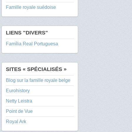
Famille royale suédoise
LIENS "DIVERS"
Família Real Portuguesa
SITES « SPÉCIALISÉS »
Blog sur la famille royale belge
Eurohistory
Netty Leistra
Point de Vue
Royal Ark