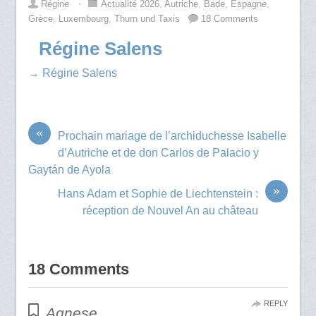
Régine
⋅
Actualité 2026
,
Autriche
,
Bade
,
Espagne
,
Grèce
,
Luxembourg
,
Thurn und Taxis
18 Comments
Régine Salens
→ Régine Salens
«
Prochain mariage de l’archiduchesse Isabelle
d’Autriche et de don Carlos de Palacio y
Gaytán de Ayola
»
Hans Adam et Sophie de Liechtenstein :
réception de Nouvel An au château
18 Comments
REPLY
Agnese