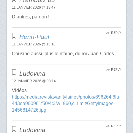
11 JANVIER 2026 @ 13:47
D’autres, pardon !
REPLY
Henri-Paul
11 JANVIER 2026 @ 15:16
Cousine aussi, plus lointaine, du roi Juan-Carlos .
REPLY
Ludovina
12 JANVIER 2026 @ 08:14
Vidéos
https://media.revistavanityfair.es/photos/696264f6fa
443ea900961f50/4:3/w_960,c_limit/GettyImages-
1456814726.jpg
REPLY
Ludovina