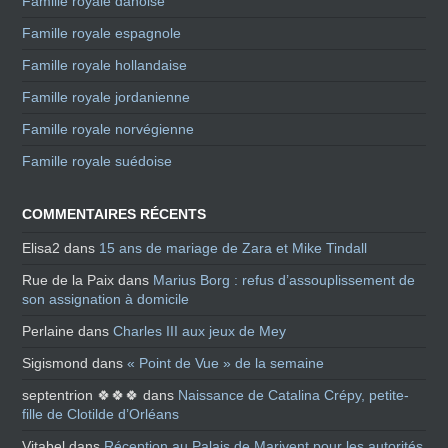
Famille royale danoise
Famille royale espagnole
Famille royale hollandaise
Famille royale jordanienne
Famille royale norvégienne
Famille royale suédoise
COMMENTAIRES RÉCENTS
Elisa2
dans
15 ans de mariage de Zara et Mike Tindall
Rue de la Paix
dans
Marius Borg : refus d’assouplissement de
son assignation à domicile
Perlaine
dans
Charles III aux jeux de Mey
Sigismond
dans
« Point de Vue » de la semaine
septentrion 🍀🍀🍀
dans
Naissance de Catalina Crépy, petite-
fille de Clotilde d’Orléans
Vitabel
dans
Réception au Palais de Marivent pour les autorités