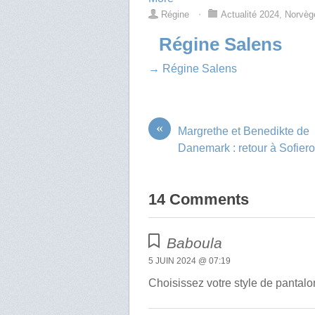
Régine
⋅
Actualité 2024
,
Norvèg
Régine Salens
→ Régine Salens
«
Margrethe et Benedikte de
Danemark : retour à Sofier
14 Comments
Baboula
5 JUIN 2024 @ 07:19
Choisissez votre style de pantalo