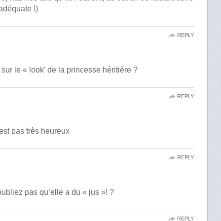
adéquate !)
REPLY
ur le « look’ de la princesse héritière ?
REPLY
est pas très heureux
REPLY
oubliez pas qu’elle a du « jus »! ?
REPLY