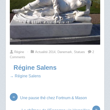
Régine
⋅
Actualité 2014
,
Danemark
,
Statues
2
Comments
Régine Salens
→ Régine Salens
«
Une pause thé chez Fortnum & Mason
»