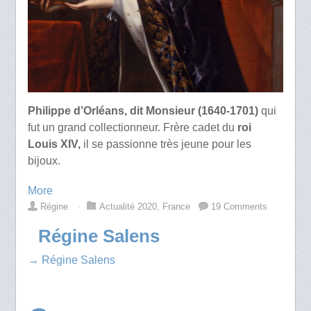
Philippe d’Orléans, dit Monsieur (1640-1701)
qui
fut un grand collectionneur. Frère cadet du
roi
Louis XIV,
il se passionne très jeune pour les
bijoux.
More
Régine
⋅
Actualité 2020
,
France
19 Comments
Régine Salens
→ Régine Salens