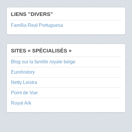
LIENS "DIVERS"
Família Real Portuguesa
SITES « SPÉCIALISÉS »
Blog sur la famille royale belge
Eurohistory
Netty Leistra
Point de Vue
Royal Ark