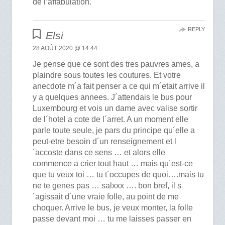
de l’affabulation.
REPLY
Elsi
28 AOÛT 2020 @ 14:44
Je pense que ce sont des tres pauvres ames, a
plaindre sous toutes les coutures. Et votre
anecdote m´a fait penser a ce qui m´etait arrive il
y a quelques annees. J´attendais le bus pour
Luxembourg et vois un dame avec valise sortir
de l´hotel a cote de l´arret. A un moment elle
parle toute seule, je pars du principe qu´elle a
peut-etre besoin d´un renseignement et l
´accoste dans ce sens … et alors elle
commence a crier tout haut … mais qu´est-ce
que tu veux toi … tu t´occupes de quoi….mais tu
ne te genes pas … salxxx …. bon bref, il s
´agissait d´une vraie folle, au point de me
choquer. Arrive le bus, je veux monter, la folle
passe devant moi … tu me laisses passer en