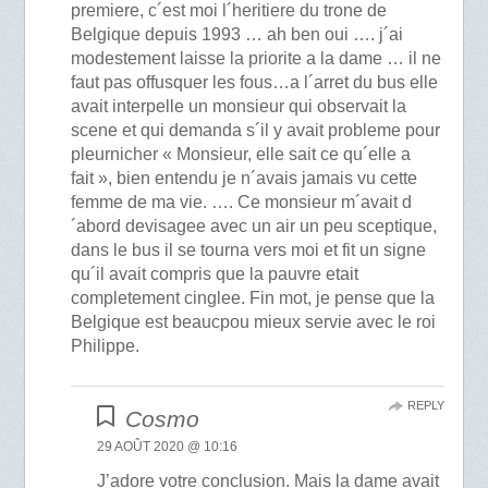
premiere, c´est moi l´heritiere du trone de
Belgique depuis 1993 … ah ben oui …. j´ai
modestement laisse la priorite a la dame … il ne
faut pas offusquer les fous…a l´arret du bus elle
avait interpelle un monsieur qui observait la
scene et qui demanda s´il y avait probleme pour
pleurnicher « Monsieur, elle sait ce qu´elle a
fait », bien entendu je n´avais jamais vu cette
femme de ma vie. …. Ce monsieur m´avait d
´abord devisagee avec un air un peu sceptique,
dans le bus il se tourna vers moi et fit un signe
qu´il avait compris que la pauvre etait
completement cinglee. Fin mot, je pense que la
Belgique est beaucpou mieux servie avec le roi
Philippe.
REPLY
Cosmo
29 AOÛT 2020 @ 10:16
J’adore votre conclusion. Mais la dame avait