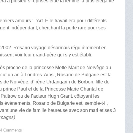
ra à plusieurs reprises élue la femme la plus élégante
miers amours : l’Art. Elle travaillera pour différents
 agent indépendant, cherchant la perle rare pour ses
 2002. Rosario voyage désormais régulièrement en
issent voir leur grand-père qui s’y est établi.
rès proche de la princesse Mette-Marit de Norvège au
écut un an à Londres. Ainsi, Rosario de Bulgarie est la
 de Norvège, d’Irène Urdangarin de Borbon, fille de
s du prince Paul et de la Princesse Marie Chantal de
Paltrow ou de l’acteur Hugh Grant, côtoyant les
 événements, Rosario de Bulgarie est, semble-t-il,
tivant une vie de famille heureuse avec son mari et ses 3
 images)
4 Comments