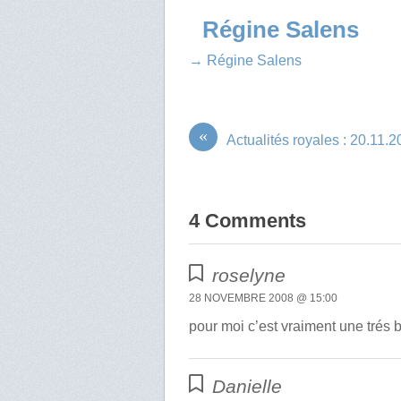
Régine Salens
→ Régine Salens
«
Actualités royales : 20.11.
4 Comments
roselyne
28 NOVEMBRE 2008 @ 15:00
pour moi c’est vraiment une trés
Danielle