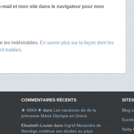
-mail et mon site dans le navigateur pour mon
re les indésirables.
En savoir plus sur la façon dont les
t traitées
.
COMMENTAIRES RÉCENTS
SITES
🍀 MIKA 🍀
dans
Les vacances de de la
Blog s
princesse Maria Olympia en Grèce
Eurohi
Elisabeth-Louise
dans
Ingrid Alexandra de
Netty 
Norvège continue ses études au pays