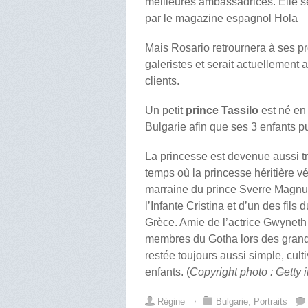
meilleures ambassadrices. Elle se
par le magazine espagnol Hola
Mais Rosario retrournera à ses pre
galeristes et serait actuellement
clients.
Un petit
prince Tassilo
est né en
Bulgarie afin que ses 3 enfants pu
La princesse est devenue aussi t
temps où la princesse héritière v
marraine du prince Sverre Magnus
l’Infante Cristina et d’un des fil
Grèce. Amie de l’actrice Gwyneth 
membres du Gotha lors des grands
restée toujours aussi simple, cul
enfants. (
Copyright photo : Getty
Régine
⋅
Bulgarie
,
Portraits