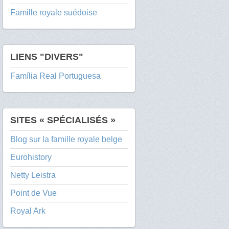
Famille royale suédoise
LIENS "DIVERS"
Família Real Portuguesa
SITES « SPÉCIALISÉS »
Blog sur la famille royale belge
Eurohistory
Netty Leistra
Point de Vue
Royal Ark