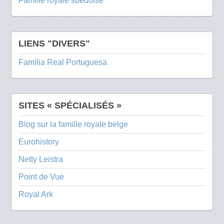
Famille royale suédoise
LIENS "DIVERS"
Família Real Portuguesa
SITES « SPÉCIALISÉS »
Blog sur la famille royale belge
Eurohistory
Netty Leistra
Point de Vue
Royal Ark