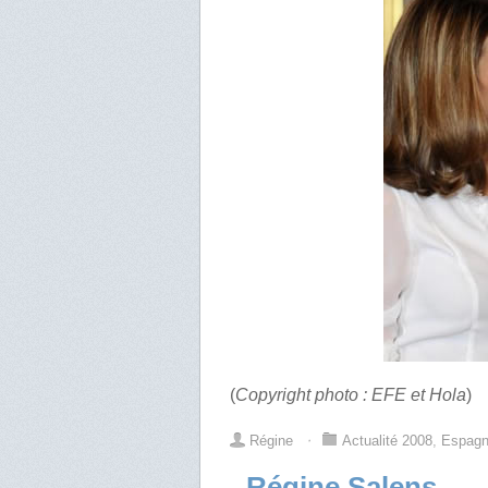
(
Copyright photo : EFE et Hola
)
Régine
⋅
Actualité 2008
,
Espag
Régine Salens