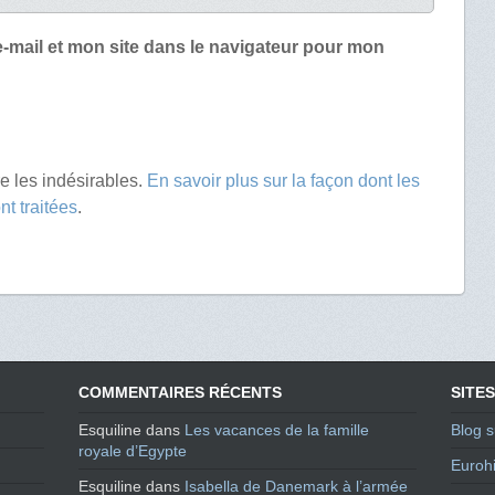
-mail et mon site dans le navigateur pour mon
re les indésirables.
En savoir plus sur la façon dont les
t traitées
.
COMMENTAIRES RÉCENTS
SITES
Esquiline
dans
Les vacances de la famille
Blog s
royale d’Egypte
Eurohi
Esquiline
dans
Isabella de Danemark à l’armée