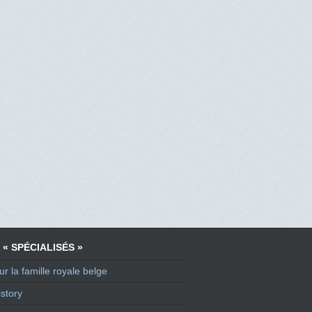
 « SPÉCIALISÉS »
ur la famille royale belge
story