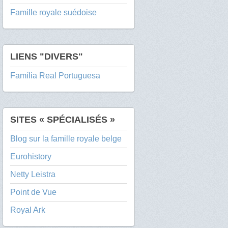
Famille royale suédoise
LIENS "DIVERS"
Família Real Portuguesa
SITES « SPÉCIALISÉS »
Blog sur la famille royale belge
Eurohistory
Netty Leistra
Point de Vue
Royal Ark