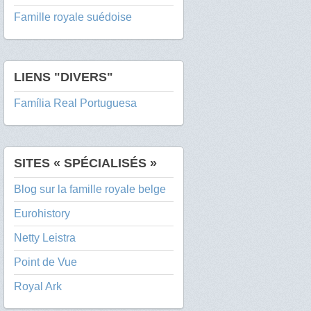
Famille royale suédoise
LIENS "DIVERS"
Família Real Portuguesa
SITES « SPÉCIALISÉS »
Blog sur la famille royale belge
Eurohistory
Netty Leistra
Point de Vue
Royal Ark