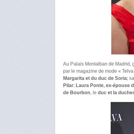
Au Palais Montalban de Madrid, g
par le magazine de mode « Telva 
Margarita et du duc de Soria
; s
Pilar
;
Laura Ponte, ex-épouse de
de Bourbon
, le
duc et la duche