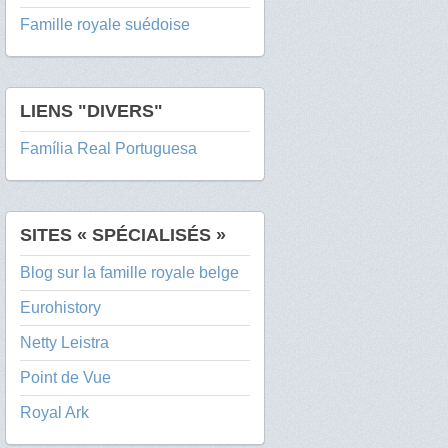
Famille royale suédoise
LIENS "DIVERS"
Família Real Portuguesa
SITES « SPÉCIALISÉS »
Blog sur la famille royale belge
Eurohistory
Netty Leistra
Point de Vue
Royal Ark