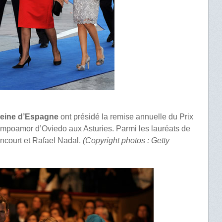
eine d’Espagne
ont présidé la remise annuelle du Prix
ampoamor d’Oviedo aux Asturies. Parmi les lauréats de
tancourt et Rafael Nadal.
(Copyright photos : Getty