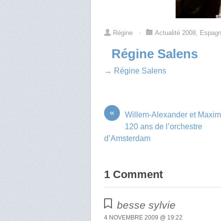
Régine
⋅
Actualité 2008
,
Espag
Régine Salens
→ Régine Salens
«
Willem-Alexander et Maxi
120 ans de l’orchestre
d’Amsterdam
1 Comment
besse sylvie
4 NOVEMBRE 2009 @ 19:22