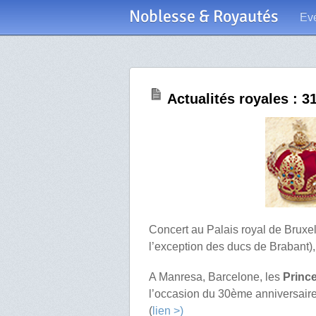
Noblesse & Royautés
Ev
Actualités royales : 3
Concert au Palais royal de Bruxe
l’exception des ducs de Brabant),
A Manresa, Barcelone, les
Princ
l’occasion du 30ème anniversair
(
lien >)