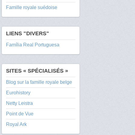
Famille royale suédoise
LIENS "DIVERS"
Família Real Portuguesa
SITES « SPÉCIALISÉS »
Blog sur la famille royale belge
Eurohistory
Netty Leistra
Point de Vue
Royal Ark