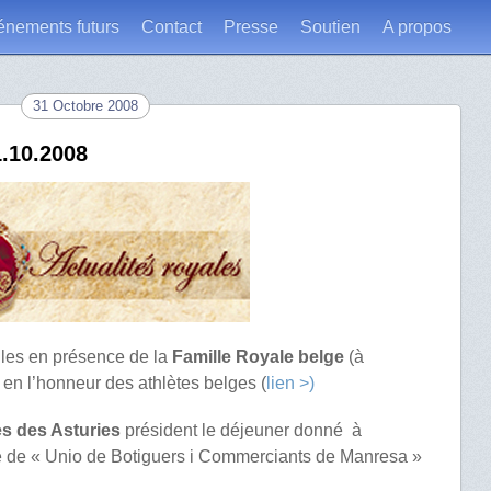
énements futurs
Contact
Presse
Soutien
A propos
31 Octobre 2008
1.10.2008
lles en présence de la
Famille Royale belge
(à
 en l’honneur des athlètes belges (
lien >)
es des Asturies
président le déjeuner donné à
e de « Unio de Botiguers i Commerciants de Manresa »