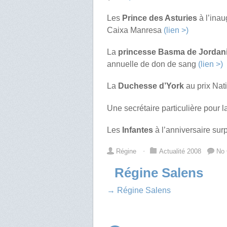
Les
Prince des Asturies
à l’ina
Caixa Manresa
(lien >)
La
princesse Basma de Jordan
annuelle de don de sang
(lien >)
La
Duchesse d’York
au prix Nati
Une secrétaire particulière pour 
Les
Infantes
à l’anniversaire su
Régine
⋅
Actualité 2008
No
Régine Salens
→ Régine Salens