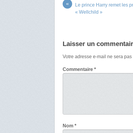
«
Le prince Harry remet les pr
« Wellchild »
Laisser un commentai
Votre adresse e-mail ne sera pas
Commentaire
*
Nom
*