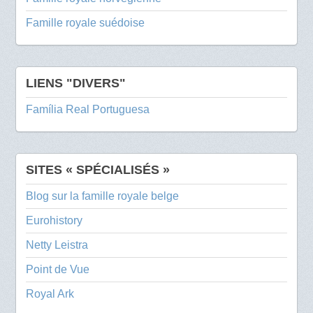
Famille royale suédoise
LIENS "DIVERS"
Família Real Portuguesa
SITES « SPÉCIALISÉS »
Blog sur la famille royale belge
Eurohistory
Netty Leistra
Point de Vue
Royal Ark