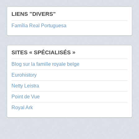
LIENS "DIVERS"
Família Real Portuguesa
SITES « SPÉCIALISÉS »
Blog sur la famille royale belge
Eurohistory
Netty Leistra
Point de Vue
Royal Ark