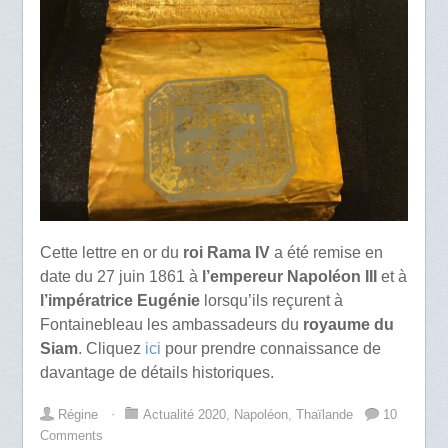
Cette lettre en or du
roi Rama IV
a été remise en
date du 27 juin 1861 à
l’empereur Napoléon III
et à
l’impératrice Eugénie
lorsqu’ils reçurent à
Fontainebleau les ambassadeurs du
royaume du
Siam
. Cliquez
ici
pour prendre connaissance de
davantage de détails historiques.
Régine
⋅
Actualité 2020
,
Napoléon
,
Thaïlande
10
Comments