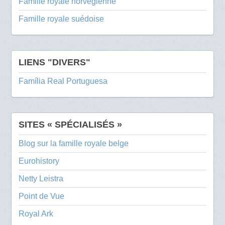
Famille royale norvégienne
Famille royale suédoise
LIENS "DIVERS"
Família Real Portuguesa
SITES « SPÉCIALISÉS »
Blog sur la famille royale belge
Eurohistory
Netty Leistra
Point de Vue
Royal Ark