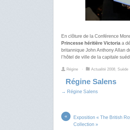
En clôture de la Conférence Mondi
Princesse héritière Victoria
a dé
britannique John Anthony Allan d
l’hôtel de ville de la capitale sué
Régine
⋅
Actualité 2008
,
Suède
Régine Salens
→ Régine Salens
«
Exposition « The British Ro
Collection »