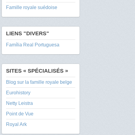
Famille royale suédoise
LIENS "DIVERS"
Família Real Portuguesa
SITES « SPÉCIALISÉS »
Blog sur la famille royale belge
Eurohistory
Netty Leistra
Point de Vue
Royal Ark