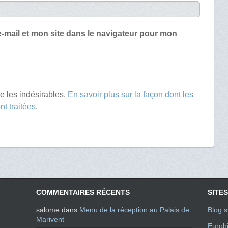
-mail et mon site dans le navigateur pour mon
re les indésirables.
En savoir plus sur la façon dont les
t traitées
.
COMMENTAIRES RÉCENTS
SITES
salome
dans
Menu de la réception au Palais de
Blog s
Marivent
Eurohi