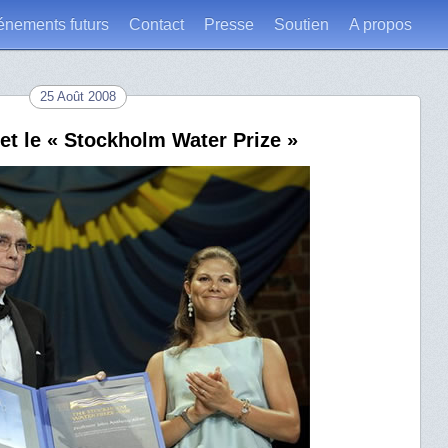
énements futurs
Contact
Presse
Soutien
A propos
25 Août 2008
et le « Stockholm Water Prize »