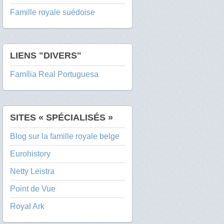
Famille royale suédoise
LIENS "DIVERS"
Família Real Portuguesa
SITES « SPÉCIALISÉS »
Blog sur la famille royale belge
Eurohistory
Netty Leistra
Point de Vue
Royal Ark