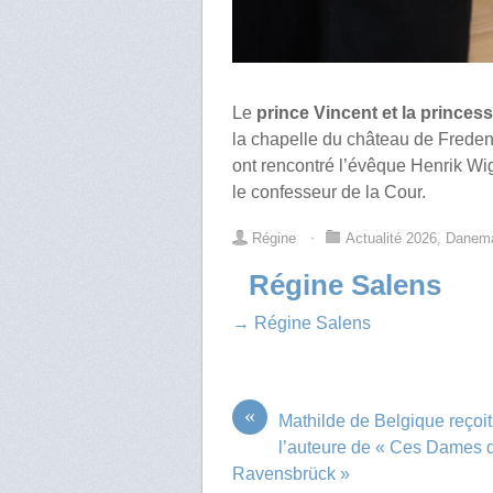
Le
prince Vincent et la prince
la chapelle du château de Fredens
ont rencontré
l’évêque Henrik Wig
le confesseur de la Cour.
Régine
⋅
Actualité 2026
,
Danem
Régine Salens
→ Régine Salens
«
Mathilde de Belgique reçoit
l’auteure de « Ces Dames 
Ravensbrück »