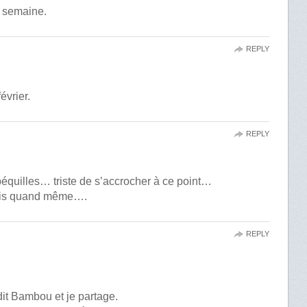
e semaine.
REPLY
février.
REPLY
 béquilles… triste de s’accrocher à ce point…
mais quand même….
REPLY
 dit Bambou et je partage.