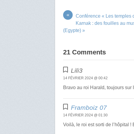
«
Conférence « Les temples 
Karnak : des fouilles au m
(Egypte) »
21 Comments
Lili3
14 FÉVRIER 2024 @ 00:42
Bravo au roi Harald, toujours sur 
Framboiz 07
14 FÉVRIER 2024 @ 01:30
Voilà, le roi est sorti de l’hôpital 