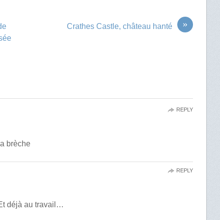
»
de
Crathes Castle, château hanté
usée
REPLY
la brèche
REPLY
! Et déjà au travail…