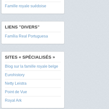
Famille royale suédoise
LIENS "DIVERS"
Família Real Portuguesa
SITES « SPÉCIALISÉS »
Blog sur la famille royale belge
Eurohistory
Netty Leistra
Point de Vue
Royal Ark