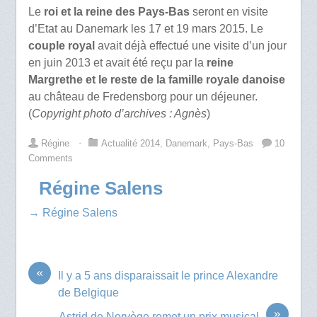
Le
roi et la reine des Pays-Bas
seront en visite
d’Etat au Danemark les 17 et 19 mars 2015. Le
couple royal
avait déjà effectué une visite d’un jour
en juin 2013 et avait été reçu par la
reine
Margrethe et le reste de la famille royale danoise
au château de Fredensborg pour un déjeuner.
(
Copyright photo d’archives : Agnès
)
Régine
⋅
Actualité 2014
,
Danemark
,
Pays-Bas
10
Comments
Régine Salens
→ Régine Salens
«
Il y a 5 ans disparaissait le prince Alexandre
de Belgique
»
Astrid de Norvège remet un prix musical