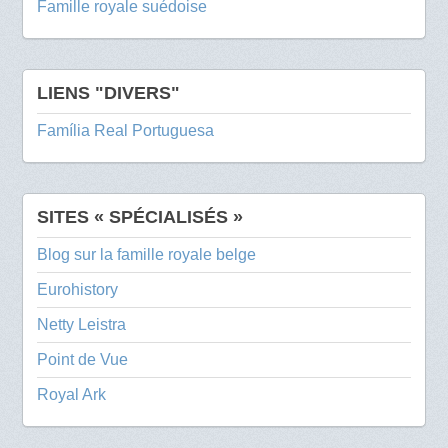
Famille royale suédoise
LIENS "DIVERS"
Família Real Portuguesa
SITES « SPÉCIALISÉS »
Blog sur la famille royale belge
Eurohistory
Netty Leistra
Point de Vue
Royal Ark