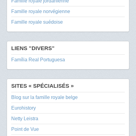
Famille royale jordanienne
Famille royale norvégienne
Famille royale suédoise
LIENS "DIVERS"
Família Real Portuguesa
SITES « SPÉCIALISÉS »
Blog sur la famille royale belge
Eurohistory
Netty Leistra
Point de Vue