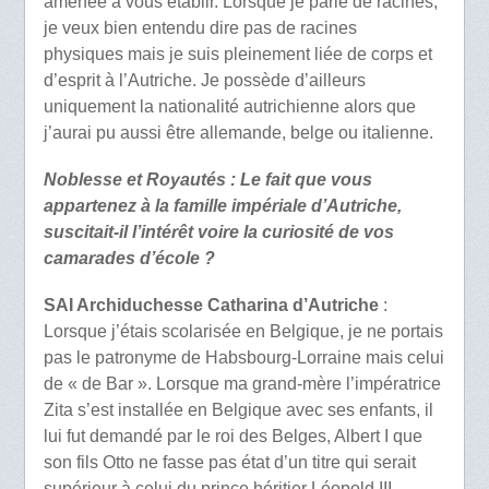
amenée à vous établir. Lorsque je parle de racines,
je veux bien entendu dire pas de racines
physiques mais je suis pleinement liée de corps et
d’esprit à l’Autriche. Je possède d’ailleurs
uniquement la nationalité autrichienne alors que
j’aurai pu aussi être allemande, belge ou italienne.
Noblesse et Royautés : Le fait que vous
appartenez à la famille impériale d’Autriche,
suscitait-il l’intérêt voire la curiosité de vos
camarades d’école ?
SAI Archiduchesse Catharina d’Autriche
:
Lorsque j’étais scolarisée en Belgique, je ne portais
pas le patronyme de Habsbourg-Lorraine mais celui
de « de Bar ». Lorsque ma grand-mère l’impératrice
Zita s’est installée en Belgique avec ses enfants, il
lui fut demandé par le roi des Belges, Albert I que
son fils Otto ne fasse pas état d’un titre qui serait
supérieur à celui du prince héritier Léopold III.