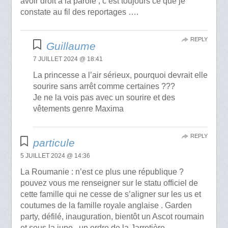
avoir droit à la parole , c’est toujours ce que je
constate au fil des reportages ….
REPLY
Guillaume
7 JUILLET 2024 @ 18:41
La princesse a l’air sérieux, pourquoi devrait elle
sourire sans arrêt comme certaines ???
Je ne la vois pas avec un sourire et des
vêtements genre Maxima
REPLY
particule
5 JUILLET 2024 @ 14:36
La Roumanie : n’est ce plus une république ?
pouvez vous me renseigner sur le statu officiel de
cette famille qui ne cesse de s’aligner sur les us et
coutumes de la famille royale anglaise . Garden
party, défilé, inauguration, bientôt un Ascot roumain
et sous la jupe , un ordre de la Jarretière .