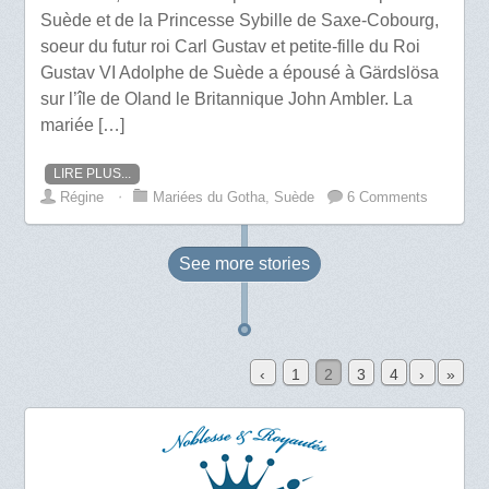
Suède et de la Princesse Sybille de Saxe-Cobourg,
soeur du futur roi Carl Gustav et petite-fille du Roi
Gustav VI Adolphe de Suède a épousé à Gärdslösa
sur l’île de Oland le Britannique John Ambler. La
mariée […]
LIRE PLUS...
Régine
⋅
Mariées du Gotha
,
Suède
6 Comments
See more
stories
‹
1
2
3
4
›
»