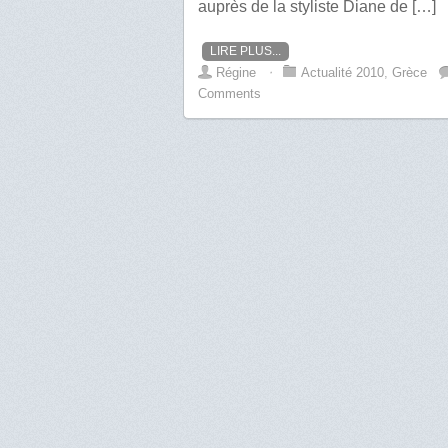
auprès de la styliste Diane de […]
LIRE PLUS...
Régine
⋅
Actualité 2010
,
Grèce
Comments