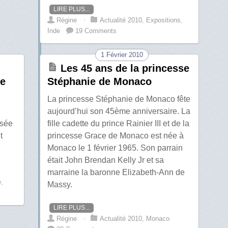
LIRE PLUS...
Régine
⋅
Actualité 2010
,
Expositions
,
Inde
19 Comments
1 Février 2010
Les 45 ans de la princesse
de
Stéphanie de Monaco
e
La princesse Stéphanie de Monaco fête
aujourd’hui son 45ème anniversaire. La
usée
fille cadette du prince Rainier III et de la
t
princesse Grace de Monaco est née à
Monaco le 1 février 1965. Son parrain
était John Brendan Kelly Jr et sa
marraine la baronne Elizabeth-Ann de
e
,
Massy.
LIRE PLUS...
Régine
⋅
Actualité 2010
,
Monaco