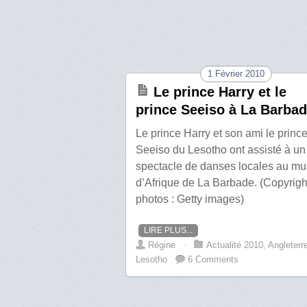
1 Février 2010
Le prince Harry et le
prince Seeiso à La Barba
Le prince Harry et son ami le princ
Seeiso du Lesotho ont assisté à un
spectacle de danses locales au m
d’Afrique de La Barbade. (Copyrigh
photos : Getty images)
LIRE PLUS...
Régine
⋅
Actualité 2010
,
Angleterr
Lesotho
6 Comments