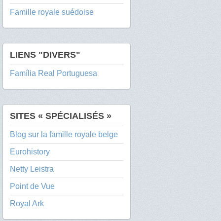
Famille royale suédoise
LIENS "DIVERS"
Família Real Portuguesa
SITES « SPÉCIALISÉS »
Blog sur la famille royale belge
Eurohistory
Netty Leistra
Point de Vue
Royal Ark