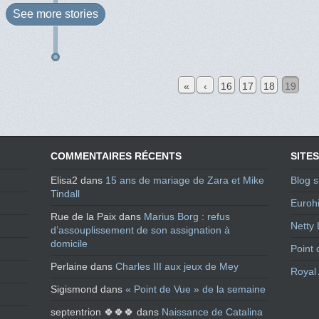
See more
stories
«
‹
16
17
18
19
COMMENTAIRES RÉCENTS
SITES
Elisa2
dans
15 ans de mariage de Zara et Mike
Blog s
Tindall
Eurohi
Rue de la Paix
dans
Marius Borg : refus
Netty 
d’assouplissement de son assignation à
domicile
Point 
Perlaine
dans
Charles III aux jeux de Mey
Royal 
Sigismond
dans
« Point de Vue » de la semaine
septentrion 🍀🍀🍀
dans
Naissance de Catalina