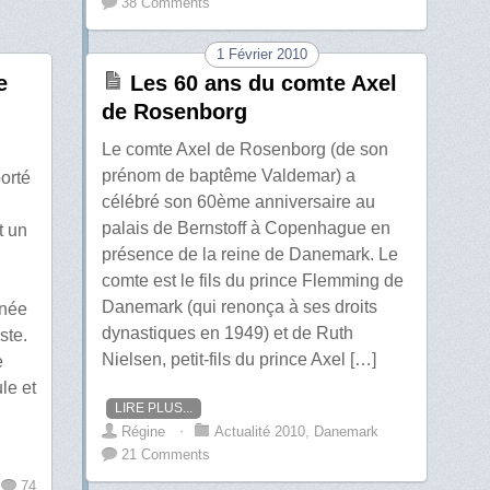
38 Comments
1 Février 2010
e
Les 60 ans du comte Axel
de Rosenborg
Le comte Axel de Rosenborg (de son
prénom de baptême Valdemar) a
orté
célébré son 60ème anniversaire au
palais de Bernstoff à Copenhague en
t un
présence de la reine de Danemark. Le
comte est le fils du prince Flemming de
Danemark (qui renonça à ses droits
 née
dynastiques en 1949) et de Ruth
ste.
Nielsen, petit-fils du prince Axel […]
e
ule et
LIRE PLUS...
Régine
⋅
Actualité 2010
,
Danemark
21 Comments
74