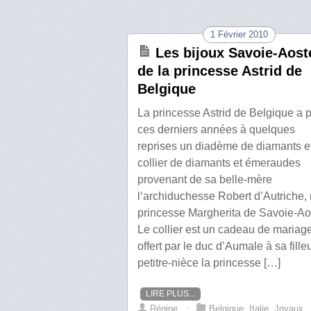
1 Février 2010
Les bijoux Savoie-Aost
de la princesse Astrid de
Belgique
La princesse Astrid de Belgique a p
ces derniers années à quelques
reprises un diadème de diamants e
collier de diamants et émeraudes
provenant de sa belle-mère
l‘archiduchesse Robert d’Autriche,
princesse Margherita de Savoie-Ao
Le collier est un cadeau de mariag
offert par le duc d’Aumale à sa fille
petitre-nièce la princesse […]
LIRE PLUS...
Régine
⋅
Belgique
,
Italie
,
Joyaux