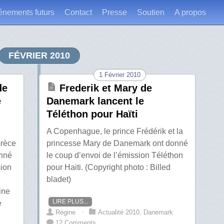
énements futurs
Contact
Presse
Soutien
A propos
FÉVRIER 2010
1 Février 2010
de
Frederik et Mary de
e
Danemark lancent le
Téléthon pour Haïti
A Copenhague, le prince Frédérik et la
Grèce
princesse Mary de Danemark ont donné
onné
le coup d’envoi de l’émission Téléthon
sion
pour Haiti. (Copyright photo : Billed
bladet)
eine
LIRE PLUS...
e
Régine
⋅
Actualité 2010
,
Danemark
12 Comments