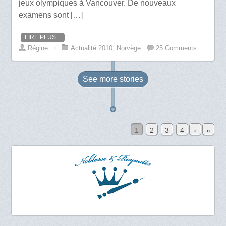
jeux olympiques à Vancouver. De nouveaux
examens sont […]
LIRE PLUS...
Régine
⋅
Actualité 2010
,
Norvège
25 Comments
See more
stories
1
2
3
4
›
»