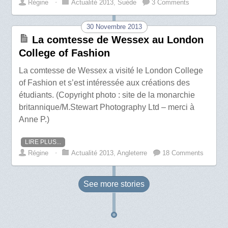
Régine
⋅
Actualité 2013
,
Suède
3 Comments
30 Novembre 2013
La comtesse de Wessex au London
College of Fashion
La comtesse de Wessex a visité le London College
of Fashion et s’est intéressée aux créations des
étudiants. (Copyright photo : site de la monarchie
britannique/M.Stewart Photography Ltd – merci à
Anne P.)
LIRE PLUS...
Régine
⋅
Actualité 2013
,
Angleterre
18 Comments
See more
stories