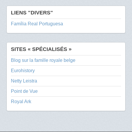
LIENS "DIVERS"
Família Real Portuguesa
SITES « SPÉCIALISÉS »
Blog sur la famille royale belge
Eurohistory
Netty Leistra
Point de Vue
Royal Ark