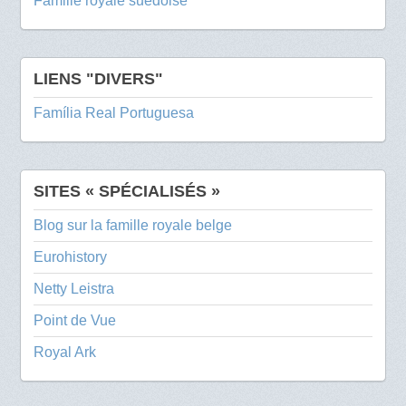
Famille royale suédoise
LIENS "DIVERS"
Família Real Portuguesa
SITES « SPÉCIALISÉS »
Blog sur la famille royale belge
Eurohistory
Netty Leistra
Point de Vue
Royal Ark