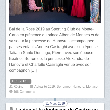
Bal de la Rose 2019 au Sporting Club de Monte-
Carlo en présence du prince Albert de Monaco et de
sa soeur la princesse de Hanovre, accompagnée
par ses enfants Andrea Casiraghi avec son épouse
Tatiana Santo Domingo, Pierre avec son épouse
Beatrice Borromeo, la princesse Alexandra de
Hanovre et Charlotte Casiraghi venue avec son
compagnon […]
LIRE PLUS...
Régine
⋅
Actualité 2019
,
Borromeo
,
Hanovre
,
Monaco
196 Comments
31 Mars 2019
Le duc et la duchesse de Castro au