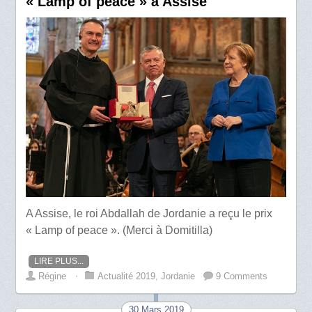
« Lamp of peace » à Assise
A Assise, le roi Abdallah de Jordanie a reçu le prix
« Lamp of peace ». (Merci à Domitilla)
LIRE PLUS...
Régine
⋅
Actualité 2019
,
Jordanie
9 Comments
30 Mars 2019