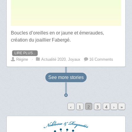
Boucles d’oreilles en or jaune et émeraudes,
création du joaillier Fabergé.
LIRE PLUS...
Régine
⋅
Actualité 2020
,
Joyaux
16 Comments
See more
stories
‹
1
2
3
4
›
»