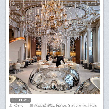
LIRE PLUS...
Régine
⋅
Actualité 2020
,
France
,
Gastronomie
,
Hôtels