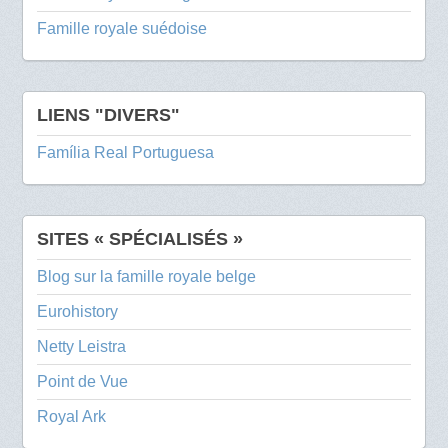
Famille royale suédoise
LIENS "DIVERS"
Família Real Portuguesa
SITES « SPÉCIALISÉS »
Blog sur la famille royale belge
Eurohistory
Netty Leistra
Point de Vue
Royal Ark