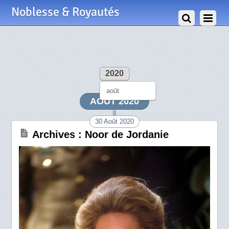
Noblesse & Royautés
2020
août
AOÛT 2020
30 Août 2020
Archives : Noor de Jordanie