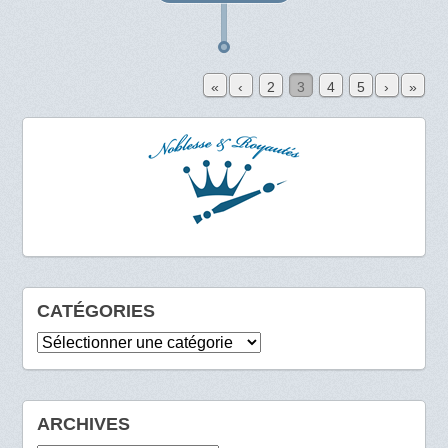
«
‹
2
3
4
5
›
»
CATÉGORIES
Catégories
ARCHIVES