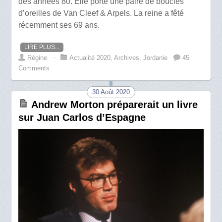
des années 80. Elle porte une paire de boucles
d’oreilles de Van Cleef & Arpels. La reine a fêté
récemment ses 69 ans.
LIRE PLUS...
Régine
⋅
Actualité 2020
,
Archives
,
Jordanie
45
Comments
30 Août 2020
Andrew Morton préparerait un livre
sur Juan Carlos d’Espagne