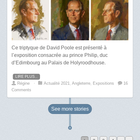
Ce triptyque de David Poole est présenté à
l’exposition consacrée au prince Philip, duc
d’Edimbourg au Palais de Holyroodhouse.
LIRE PLUS...
Régine
⋅
Actualité 2021
,
Angleterre
,
Expositions
16
Comments
See more
stories