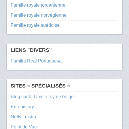
Famille royale jordanienne
Famille royale norvégienne
Famille royale suédoise
LIENS "DIVERS"
Família Real Portuguesa
SITES « SPÉCIALISÉS »
Blog sur la famille royale belge
Eurohistory
Netty Leistra
Point de Vue