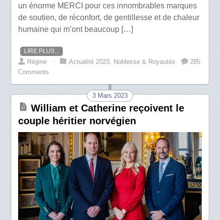
un énorme MERCI pour ces innombrables marques
de soutien, de réconfort, de gentillesse et de chaleur
humaine qui m’ont beaucoup […]
LIRE PLUS...
Régine
⋅
Actualité 2023
,
Noblesse & Royautés
285
Comments
3 Mars 2023
William et Catherine reçoivent le
couple héritier norvégien