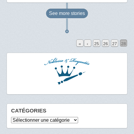
See more
stories
«
‹
25
26
27
28
CATÉGORIES
Catégories