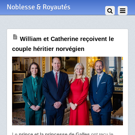
3 Mars 2023
Noblesse & Royautés
William et Catherine reçoivent le
couple héritier norvégien
Le
prince et la princesse de Galles
ont reçu le