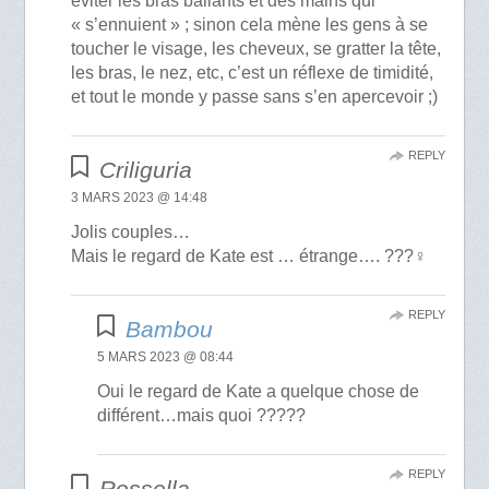
éviter les bras ballants et des mains qui
« s’ennuient » ; sinon cela mène les gens à se
toucher le visage, les cheveux, se gratter la tête,
les bras, le nez, etc, c’est un réflexe de timidité,
et tout le monde y passe sans s’en apercevoir ;)
REPLY
Criliguria
3 MARS 2023 @ 14:48
Jolis couples…
Mais le regard de Kate est … étrange…. ???‍♀️
REPLY
Bambou
5 MARS 2023 @ 08:44
Oui le regard de Kate a quelque chose de
différent…mais quoi ?????
REPLY
Rossella