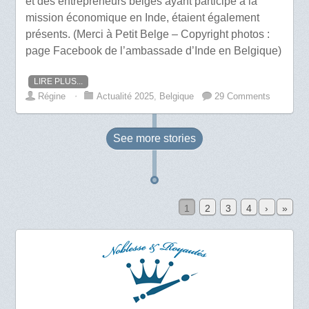
et des entrepreneurs belges ayant participé à la
mission économique en Inde, étaient également
présents. (Merci à Petit Belge – Copyright photos :
page Facebook de l’ambassade d’Inde en Belgique)
LIRE PLUS...
Régine
⋅
Actualité 2025
,
Belgique
29 Comments
See more
stories
1
2
3
4
›
»