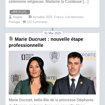
cérémonie religieuse, Madame la Comtesse […]
LIRE PLUS...
Régine
⋅
Actualité 2025
,
France
,
Liechtenstein
,
Portugal
222 Comments
31 Mai 2025
Marie Ducruet : nouvelle étape
professionnelle
Marie Ducruet, belle-fille de la princesse Stéphanie