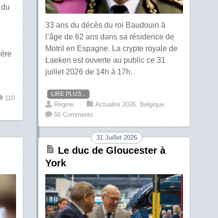
 du
q
33 ans du décès du roi Baudouin à
l’âge de 62 ans dans sa résidence de
Motril en Espagne. La crypte royale de
rère
Laeken est ouverte au public ce 31
juillet 2026 de 14h à 17h.
LIRE PLUS...
110
Régine
⋅
Actualité 2026
,
Belgique
56 Comments
31 Juillet 2026
Le duc de Gloucester à
York