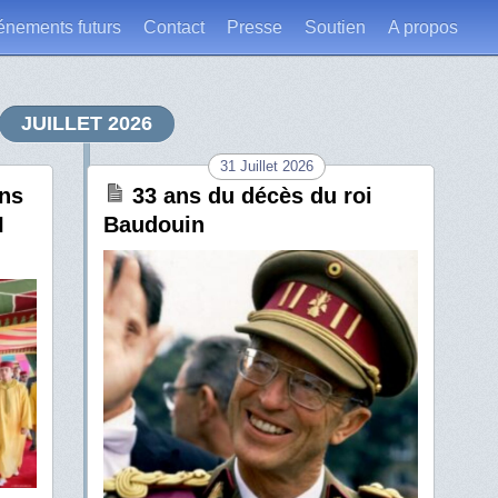
énements futurs
Contact
Presse
Soutien
A propos
JUILLET 2026
31 Juillet 2026
ans
33 ans du décès du roi
I
Baudouin