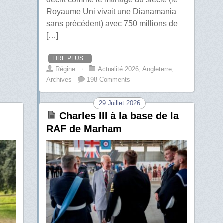
Royaume Uni vivait une Dianamania
sans précédent) avec 750 millions de
[…]
LIRE PLUS...
Régine
⋅
Actualité 2026
,
Angleterre
,
Archives
198 Comments
29 Juillet 2026
Charles III à la base de la
RAF de Marham