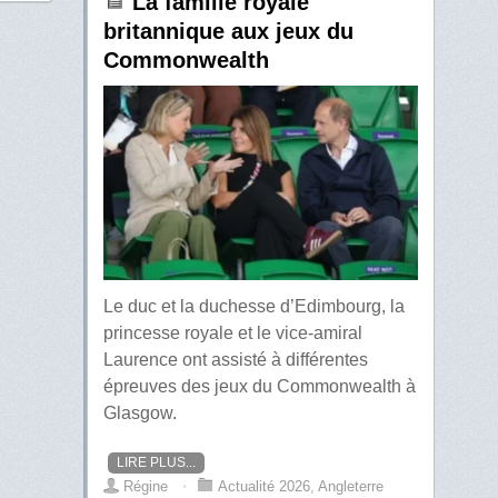
La famille royale
britannique aux jeux du
Commonwealth
Le duc et la duchesse d’Edimbourg, la
princesse royale et le vice-amiral
Laurence ont assisté à différentes
épreuves des jeux du Commonwealth à
Glasgow.
LIRE PLUS...
Régine
⋅
Actualité 2026
,
Angleterre