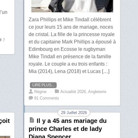
d’un
Zara Phillips et Mike Tindall célèbrent
ce jour leurs 15 ans de mariage, noces
de cristal. La fille de la princesse royale
7
et du capitaine Mark Phillips a épousé à
Edimbourg en Ecosse le rugbyman
Mike Tindall en présence de la famille
royale. Le couple a eu trois enfants :
Mia (2014), Lena (2018) et Lucas […]
LIRE PLUS...
Régine
⋅
Actualité 2026
,
Angleterre
91 Comments
29 Juillet 2026
çoit
Il y a 45 ans mariage du
prince Charles et de lady
Diana Spencer