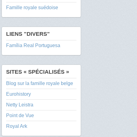
Famille royale suédoise
LIENS "DIVERS"
Família Real Portuguesa
SITES « SPÉCIALISÉS »
Blog sur la famille royale belge
Eurohistory
Netty Leistra
Point de Vue
Royal Ark