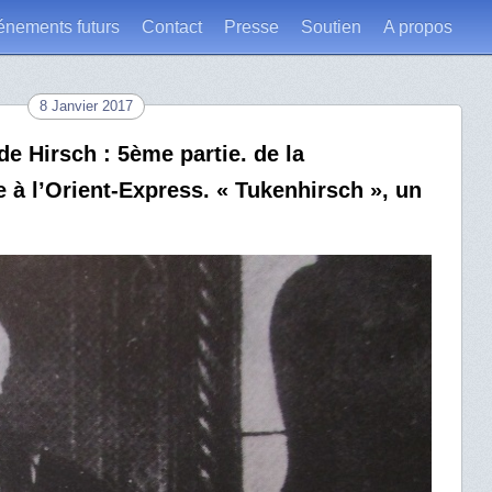
énements futurs
Contact
Presse
Soutien
A propos
8 Janvier 2017
de Hirsch : 5ème partie. de la
e à l’Orient-Express. « Tukenhirsch », un