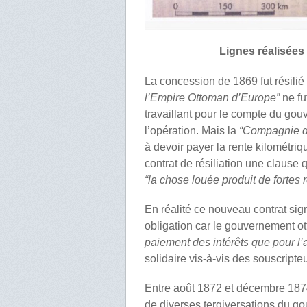
Lignes réalisées
La concession de 1869 fut résilié 
l’
Empire Ottoman d
’Europe”
ne f
travaillant pour le compte du gou
l’opération. Mais la
“Compagnie d
à devoir payer la rente kilométri
contrat de résiliation une clause 
“la chose louée produit de fortes rec
En réalité ce nouveau contrat sig
obligation car le gouvernement 
paiement des intérêts que pour l
solidaire vis-à-vis des souscripte
Entre août 1872 et décembre 1874,
de diverses tergiversations du go