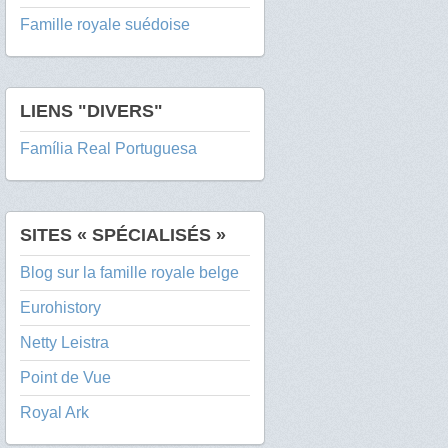
Famille royale suédoise
LIENS "DIVERS"
Família Real Portuguesa
SITES « SPÉCIALISÉS »
Blog sur la famille royale belge
Eurohistory
Netty Leistra
Point de Vue
Royal Ark