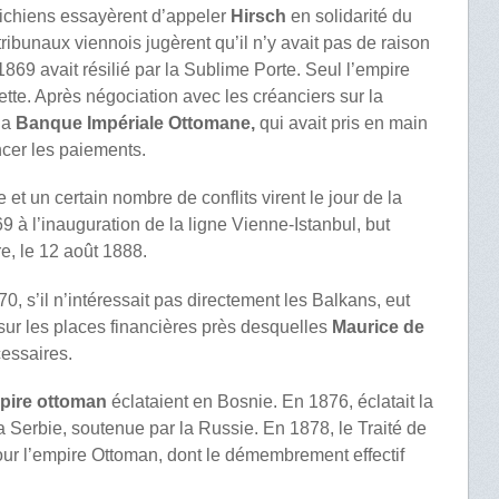
richiens essayèrent d’appeler
Hirsch
en solidarité du
ibunaux viennois jugèrent qu’il n’y avait pas de raison
de 1869 avait résilié par la Sublime Porte. Seul l’empire
ette. Après négociation avec les créanciers sur la
la
Banque Impériale Ottomane,
qui avait pris en main
ncer les paiements.
et un certain nombre de conflits virent le jour de la
9 à l’inauguration de la ligne Vienne-Istanbul, but
re, le 12 août 1888.
0, s’il n’intéressait pas directement les Balkans, eut
ur les places financières près desquelles
Maurice de
cessaires.
pire ottoman
éclataient en Bosnie. En 1876, éclatait la
la Serbie, soutenue par la Russie. En 1878, le Traité de
our l’empire Ottoman, dont le démembrement effectif