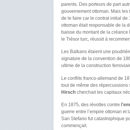
parents. Des porteurs de part aut
gouvernement ottoman. Mais les tr
de le faire car le contrat initial 
ottoman était responsable de la d
baisse du montant de la créance 
le Trésor turc, réussit à recomme
Les Balkans étaient une poudrière 
signature de la convention de 186
ultime de la construction ferroviai
Le conflits franco-allemand de 187
tout de même des répercussions s
Hirsch
cherchait les capitaux né
En 1875, des révoltes contre
l’em
guerre entre l’empire ottoman et 
San Stefano fut catastrophique p
commençait.