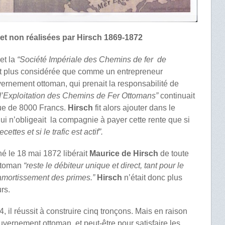
 et non réalisées par Hirsch 1869-1872
et la
“Société Impériale des Chemins de fer de
ut plus considérée que comme un entrepreneur
vernement ottoman, qui prenait la responsabilité de
’Exploitation des Chemins de Fer Ottomans”
continuait
que de 8000 Francs.
Hirsch
fit alors ajouter dans le
qui n’obligeait la compagnie à payer cette rente que si
ettes et si le trafic est actif”.
né le 18 mai 1872 libérait
Maurice de Hirsch
de toute
ottoman
“reste le débiteur unique et direct, tant pour le
’amortissement des primes.”
Hirsch
n’était donc plus
urs.
 il réussit à construire cinq tronçons. Mais en raison
uvernement ottoman, et peut-être pour satisfaire les