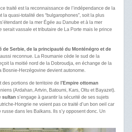
 ce traité est la reconnaissance de l’indépendance de la
 la quasi-totalité des “bulgarophones”, soit la plus
 s’étendant de la mer Égée au Danube et à la mer
serait vassale et tributaire de La Porte mais le prince
é de Serbie, de la principauté du Monténégro et de
 aussi reconnue. La Roumanie cède le sud de la
eçoit la moitié nord de la Dobroudja, en échange de la
; la Bosnie-Herzégovine devient autonome.
des portions de territoire de
l’Empire ottoman
iens (Ardahan, Artvin, Batoumi, Kars, Oltu et Bayazet).
e
sultan
s’engage à garantir la sécurité de ses sujets
triche-Hongrie ne voient pas ce traité d’un bon oeil car
nce russe dans les Balkans. Ils s’y opposent donc. Un